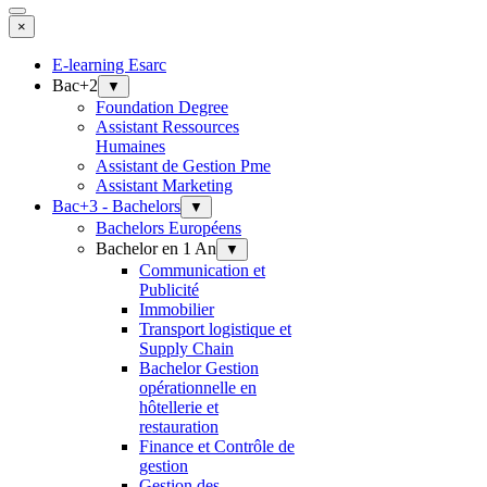
×
E-learning Esarc
Bac+2
▼
Foundation Degree
Assistant Ressources
Humaines
Assistant de Gestion Pme
Assistant Marketing
Bac+3 - Bachelors
▼
Bachelors Européens
Bachelor en 1 An
▼
Communication et
Publicité
Immobilier
Transport logistique et
Supply Chain
Bachelor Gestion
opérationnelle en
hôtellerie et
restauration
Finance et Contrôle de
gestion
Gestion des