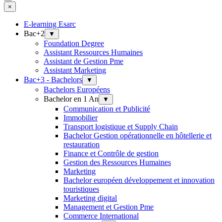
×
E-learning Esarc
Bac+2
▼
Foundation Degree
Assistant Ressources Humaines
Assistant de Gestion Pme
Assistant Marketing
Bac+3 - Bachelors
▼
Bachelors Européens
Bachelor en 1 An
▼
Communication et Publicité
Immobilier
Transport logistique et Supply Chain
Bachelor Gestion opérationnelle en hôtellerie et
restauration
Finance et Contrôle de gestion
Gestion des Ressources Humaines
Marketing
Bachelor européen développement et innovation
touristiques
Marketing digital
Management et Gestion Pme
Commerce International