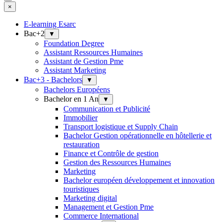
×
E-learning Esarc
Bac+2
▼
Foundation Degree
Assistant Ressources Humaines
Assistant de Gestion Pme
Assistant Marketing
Bac+3 - Bachelors
▼
Bachelors Européens
Bachelor en 1 An
▼
Communication et Publicité
Immobilier
Transport logistique et Supply Chain
Bachelor Gestion opérationnelle en hôtellerie et
restauration
Finance et Contrôle de gestion
Gestion des Ressources Humaines
Marketing
Bachelor européen développement et innovation
touristiques
Marketing digital
Management et Gestion Pme
Commerce International